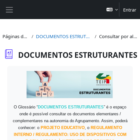
Ir para o conteúdo principal
Entrar
Painel lateral
Páginas do site
DOCUMENTOS ESTRUTURANTES
Consultar por alfabeto
DOCUMENTOS ESTRUTURANTES
Requisitos de conclusão
O Glossário “
DOCUMENTOS ESTRUTURANTES
” é o espaço
onde é possível consultar os documentos elementares /
complementares na autonomia do Agrupamento. Assim, poderá
conhecer: o
P
ROJETO EDUCATIVO
, o
REGULAMENTO
INTERNO / REGULAMENTO: USO DE DISPOSITIVOS COM