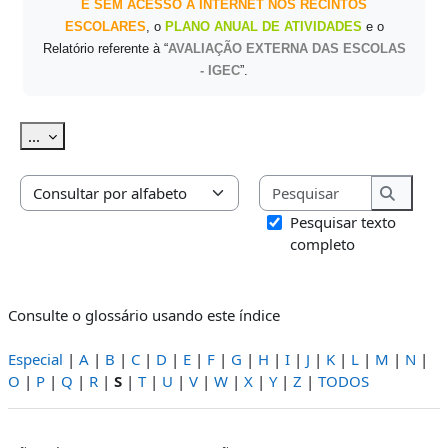
E SEM ACESSO À INTERNET NOS RECINTOS
ESCOLARES
, o
PLANO ANUAL DE ATIVIDADES
e o
Relatório referente à “
AVALIAÇÃO EXTERNA DAS ESCOLAS
- IGEC
”.
Exportar termos
...
Pesquisar
Consulte o glossário usando este índice
Pesquis
Pesquisar texto
completo
Consulte o glossário usando este índice
Especial
|
A
|
B
|
C
|
D
|
E
|
F
|
G
|
H
|
I
|
J
|
K
|
L
|
M
|
N
|
O
|
P
|
Q
|
R
|
S
|
T
|
U
|
V
|
W
|
X
|
Y
|
Z
|
TODOS