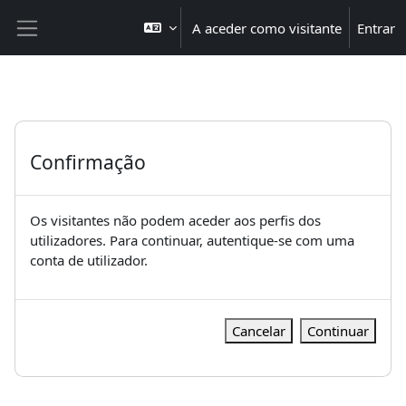
Ir para o conteúdo principal
A aceder como visitante
Entrar
Painel lateral
Confirmação
Os visitantes não podem aceder aos perfis dos
utilizadores. Para continuar, autentique-se com uma
conta de utilizador.
Cancelar
Continuar