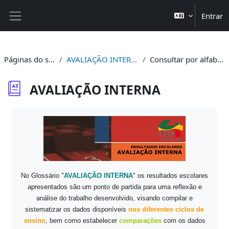
Ir para o conteúdo principal
Entrar
Painel lateral
Páginas do site
AVALIAÇÃO INTERNA
Consultar por alfabeto
AVALIAÇÃO INTERNA
Requisitos de conclusão
No Glossário "
AVALIAÇÃO INTERNA
" os resultados escolares
apresentados são um ponto de partida para uma reflexão e
análise do trabalho desenvolvido, visando compilar e
sistematizar os dados disponíveis
nos diferentes ciclos de
ensino
, bem como estabelecer
comparações
com os dados