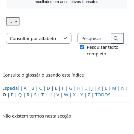
recolhidos em anos letivos transatos.
Exportar termos
...
Pesquisar
Consulte o glossário usando este índice
Pesquis
Pesquisar texto
completo
Consulte o glossário usando este índice
Especial
|
A
|
B
|
C
|
D
|
E
|
F
|
G
|
H
|
I
|
J
|
K
|
L
|
M
|
N
|
O
|
P
|
Q
|
R
|
S
|
T
|
U
|
V
|
W
|
X
|
Y
|
Z
|
TODOS
Não existem termos nesta secção