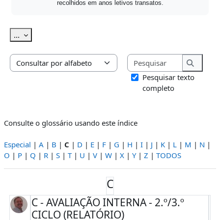
recolhidos em anos letivos transatos.
Exportar termos
...
Pesquisar
Consulte o glossário usando este índice
Pesquis
Pesquisar texto
completo
Consulte o glossário usando este índice
Especial
|
A
|
B
|
C
|
D
|
E
|
F
|
G
|
H
|
I
|
J
|
K
|
L
|
M
|
N
|
O
|
P
|
Q
|
R
|
S
|
T
|
U
|
V
|
W
|
X
|
Y
|
Z
|
TODOS
C
C - AVALIAÇÃO INTERNA - 2.º/3.º
CICLO (RELATÓRIO)