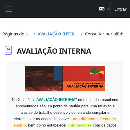
Ir para o conteúdo principal
Entrar
Painel lateral
Páginas do site
AVALIAÇÃO INTERNA
Consultar por alfabeto
AVALIAÇÃO INTERNA
Requisitos de conclusão
No Glossário "
AVALIAÇÃO INTERNA
" os resultados escolares
apresentados são um ponto de partida para uma reflexão e
análise do trabalho desenvolvido, visando compilar e
sistematizar os dados disponíveis
nos diferentes ciclos de
ensino
, bem como estabelecer
comparações
com os dados