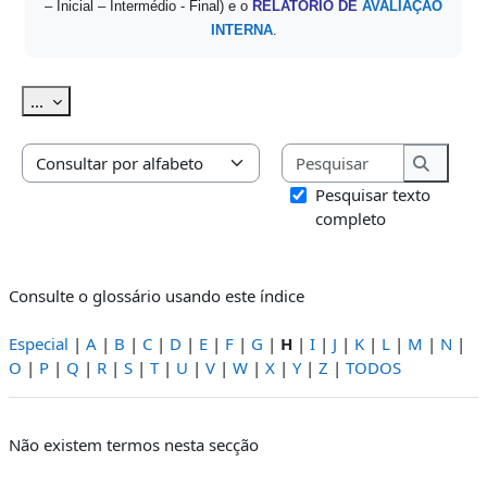
– Inicial – Intermédio - Final) e o
RELATÓRIO DE
AVALIAÇÃO
INTERNA
.
Exportar termos
...
Pesquisar
Consulte o glossário usando este índice
Pesquis
Pesquisar texto
completo
Consulte o glossário usando este índice
Especial
|
A
|
B
|
C
|
D
|
E
|
F
|
G
|
H
|
I
|
J
|
K
|
L
|
M
|
N
|
O
|
P
|
Q
|
R
|
S
|
T
|
U
|
V
|
W
|
X
|
Y
|
Z
|
TODOS
Não existem termos nesta secção