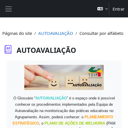
Ir para o conteúdo principal
Entrar
Painel lateral
Páginas do site
AUTOAVALIAÇÃO
Consultar por alfabeto
AUTOAVALIAÇÃO
Requisitos de conclusão
O Glossário
“
AUTOAVALIAÇÃO
” é o espaço onde é possível
conhecer os procedimentos implementados pela Equipa de
Autoavaliação na monitorização das práticas educativas no
Agrupamento. Assim, poderá conhecer: o
PLANEAMENTO
ESTRATÉGICO
, o
PLANO DE AÇÕES DE MELHORIA
(PAM