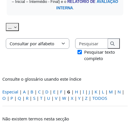
– Inicial – Intermédio - Final) e o
RELATÓRIO DE
AVALIAÇÃO
INTERNA
.
Exportar termos
...
Pesquisar
Consulte o glossário usando este índice
Pesquis
Pesquisar texto
completo
Consulte o glossário usando este índice
Especial
|
A
|
B
|
C
|
D
|
E
|
F
|
G
|
H
|
I
|
J
|
K
|
L
|
M
|
N
|
O
|
P
|
Q
|
R
|
S
|
T
|
U
|
V
|
W
|
X
|
Y
|
Z
|
TODOS
Não existem termos nesta secção