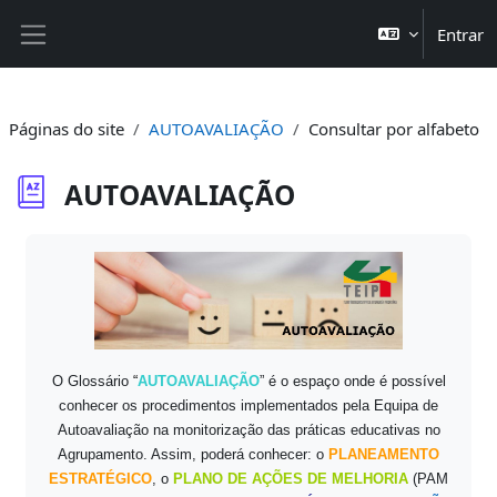
Ir para o conteúdo principal
Entrar
Painel lateral
Páginas do site
AUTOAVALIAÇÃO
Consultar por alfabeto
AUTOAVALIAÇÃO
Requisitos de conclusão
O Glossário
“
AUTOAVALIAÇÃO
” é o espaço onde é possível
conhecer os procedimentos implementados pela Equipa de
Autoavaliação na monitorização das práticas educativas no
Agrupamento. Assim, poderá conhecer: o
PLANEAMENTO
ESTRATÉGICO
, o
PLANO DE AÇÕES DE MELHORIA
(PAM